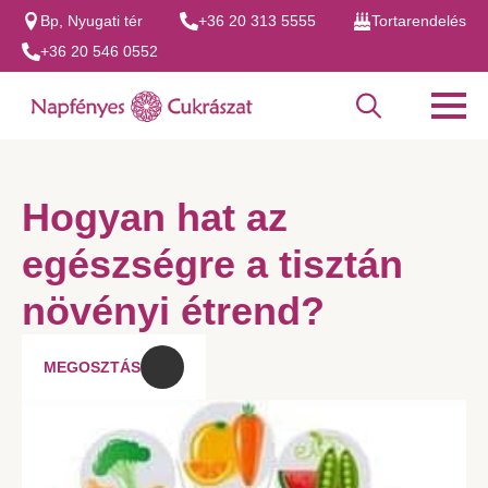
Bp, Nyugati tér
+36 20 313 5555
Tortarendelés
+36 20 546 0552
Search
for:
Hogyan hat az
egészségre a tisztán
növényi étrend?
MEGOSZTÁS