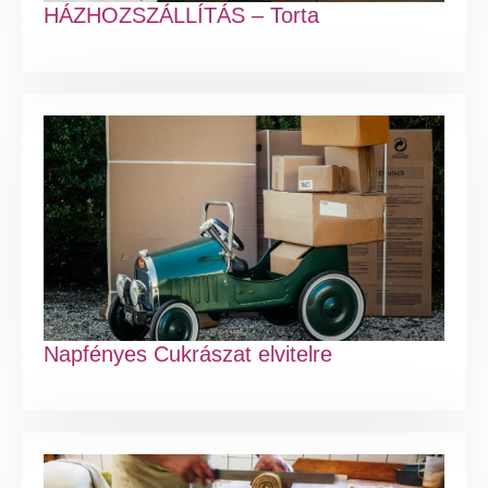
HÁZHOZSZÁLLÍTÁS – Torta
Napfényes Cukrászat elvitelre