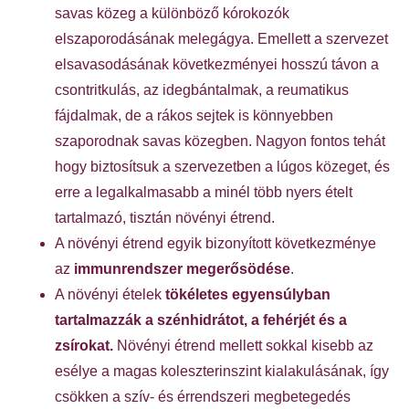
savas közeg a különböző kórokozók
elszaporodásának melegágya. Emellett a szervezet
elsavasodásának következményei hosszú távon a
csontritkulás, az idegbántalmak, a reumatikus
fájdalmak, de a rákos sejtek is könnyebben
szaporodnak savas közegben. Nagyon fontos tehát
hogy biztosítsuk a szervezetben a lúgos közeget, és
erre a legalkalmasabb a minél több nyers ételt
tartalmazó, tisztán növényi étrend.
A növényi étrend egyik bizonyított következménye
az
immunrendszer megerősödése
.
A növényi ételek
tökéletes egyensúlyban
tartalmazzák a szénhidrátot, a fehérjét és a
zsírokat.
Növényi étrend mellett sokkal kisebb az
esélye a magas koleszterinszint kialakulásának, így
csökken a szív- és érrendszeri megbetegedés