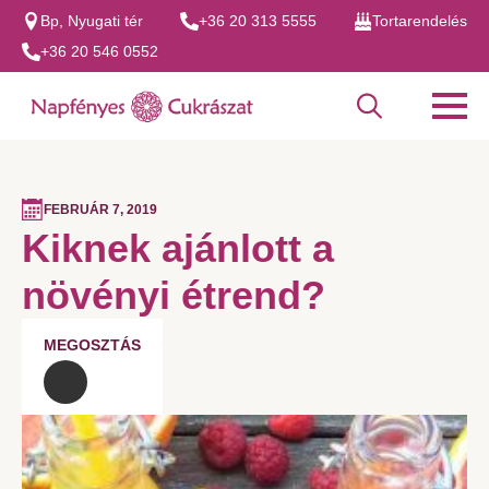
Bp, Nyugati tér
+36 20 313 5555
Tortarendelés
+36 20 546 0552
Search
for:
FEBRUÁR 7, 2019
Kiknek ajánlott a
növényi étrend?
MEGOSZTÁS