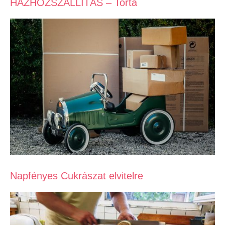
HÁZHOZSZÁLLÍTÁS – Torta
Napfényes Cukrászat elvitelre