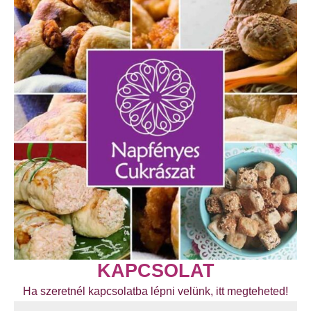
KAPCSOLAT
Ha szeretnél kapcsolatba lépni velünk, itt megteheted!