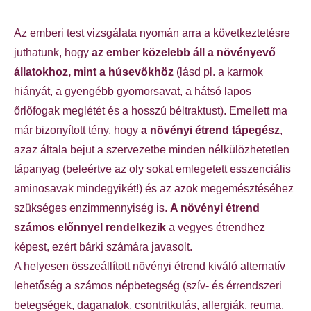
Az emberi test vizsgálata nyomán arra a következtetésre
juthatunk, hogy
az ember közelebb áll a növényevő
állatokhoz, mint a húsevőkhöz
(lásd pl. a karmok
hiányát, a gyengébb gyomorsavat, a hátsó lapos
őrlőfogak meglétét és a hosszú béltraktust). Emellett ma
már bizonyított tény, hogy
a növényi étrend tápegész
,
azaz általa bejut a szervezetbe minden nélkülözhetetlen
tápanyag (beleértve az oly sokat emlegetett esszenciális
aminosavak mindegyikét!) és az azok megemésztéséhez
szükséges enzimmennyiség is.
A növényi étrend
számos előnnyel rendelkezik
a vegyes étrendhez
képest, ezért bárki számára javasolt.
A helyesen összeállított növényi étrend kiváló alternatív
lehetőség a számos népbetegség (szív- és érrendszeri
betegségek, daganatok, csontritkulás, allergiák, reuma,