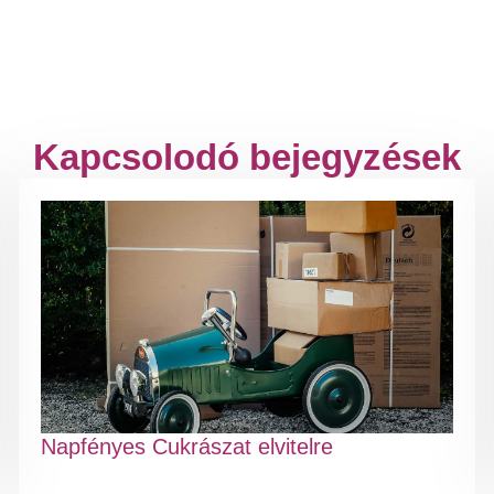
Kapcsolodó bejegyzések
Napfényes Cukrászat elvitelre