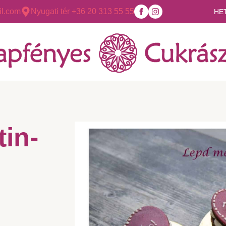
l.com
Nyugati tér +36 20 313 55 55
HE
in-