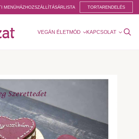
TI MENÜ
HÁZHOZSZÁLLÍTÁS
ÁRLISTA
TORTARENDELÉS
VEGÁN ÉLETMÓD
KAPCSOLAT
Search
for: