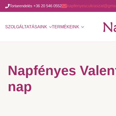
Tortarendelés +36 20 546 0552
napfenyescukraszat@gmai
SZOLGÁLTATÁSAINK
TERMÉKEINK
Napfényes Valent
nap