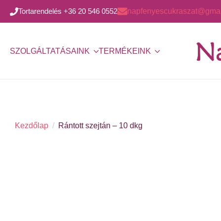
Tortarendelés +36 20 546 0552
napfenyescukraszat@gmai
SZOLGÁLTATÁSAINK
TERMÉKEINK
Kezdőlap
Rántott szejtán – 10 dkg