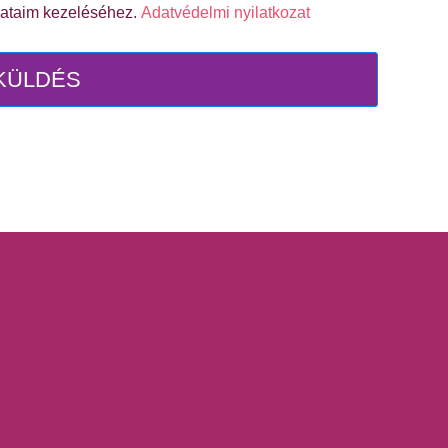
dataim kezeléséhez.
Adatvédelmi nyilatkozat
KÜLDÉS