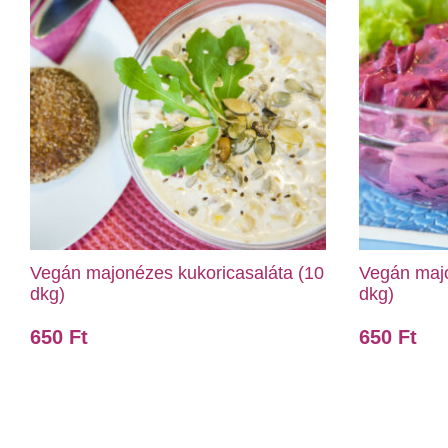
Vegán majonézes kukoricasaláta (10
Vegán majo
dkg)
dkg)
650
Ft
650
Ft