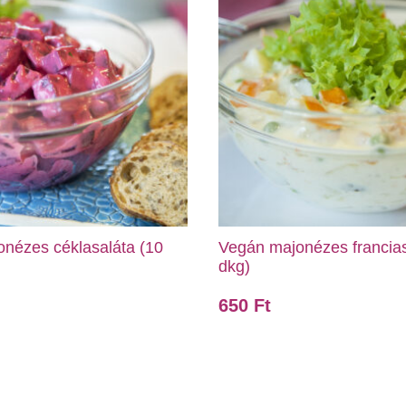
nézes céklasaláta (10
Vegán majonézes francias
dkg)
650
Ft