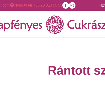
l.com
Nyugati tér +36 20 313 55 55
HE
Rántott s