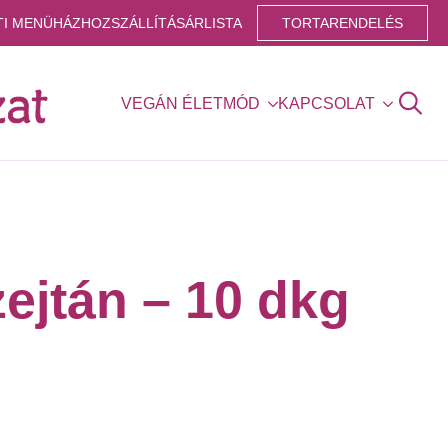
TI MENÜ
HÁZHOZSZÁLLÍTÁS
ÁRLISTA
TORTARENDELÉS
VEGÁN ÉLETMÓD
KAPCSOLAT
Search
for:
zejtán – 10 dkg