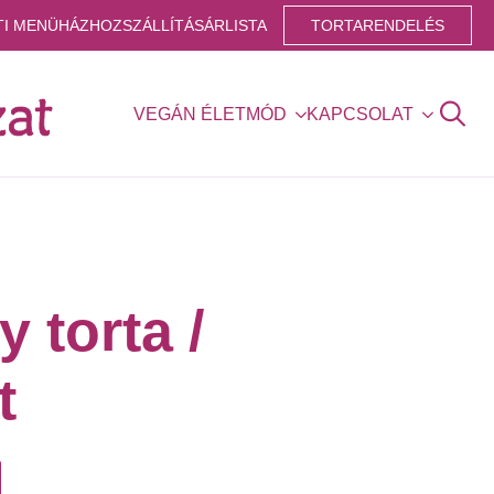
TI MENÜ
HÁZHOZSZÁLLÍTÁS
ÁRLISTA
TORTARENDELÉS
VEGÁN ÉLETMÓD
KAPCSOLAT
Search
for:
 torta /
t