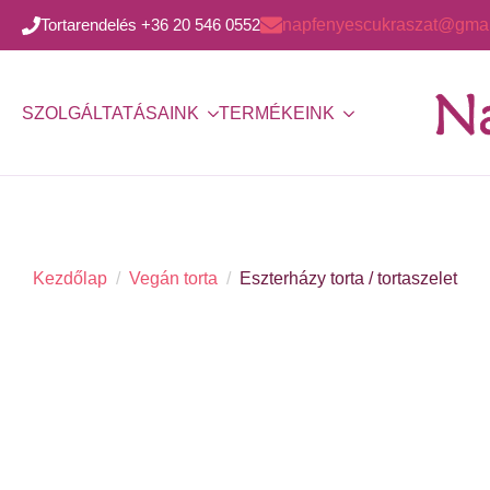
Tortarendelés +36 20 546 0552
napfenyescukraszat@gmai
SZOLGÁLTATÁSAINK
TERMÉKEINK
Kezdőlap
Vegán torta
Eszterházy torta / tortaszelet