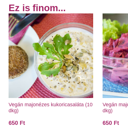
Ez is finom...
Vegán majonézes kukoricasaláta (10
Vegán majo
dkg)
dkg)
650
Ft
650
Ft