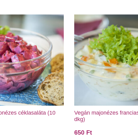
nézes céklasaláta (10
Vegán majonézes francias
dkg)
650
Ft