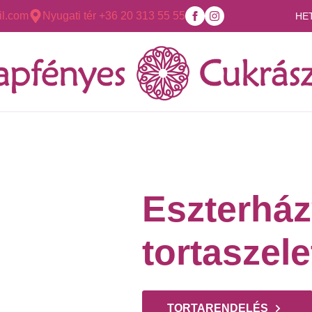
l.com
Nyugati tér +36 20 313 55 55
HE
Eszterházy
tortaszele
TORTARENDELÉS