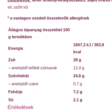
Összetevők:
fehér tönköly-királybúzaliszt,
teljes őrlésű
só, szűrt víz
* a vastagon szedett összetevők allergének
Átlagos tápanyag összetétel 100
g termékben
1607,3 kJ / 383,9
Energia
kcal
Zsír
28 g
– amelyből telített zsírsavak
12,4 g
Szénhidrát
24,6 g
– amelyből cukor
0,7 g
Fehérje
7,2 g
Só
2,1 g
Értékelések