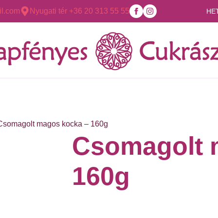
l.com
Nyugati tér +36 20 313 55 55
HE
Csomagolt magos kocka – 160g
Csomagolt 
160g