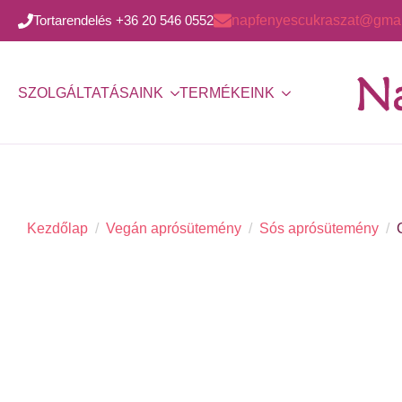
Tortarendelés +36 20 546 0552
napfenyescukraszat@gmai
SZOLGÁLTATÁSAINK
TERMÉKEINK
Kezdőlap
Vegán aprósütemény
Sós aprósütemény