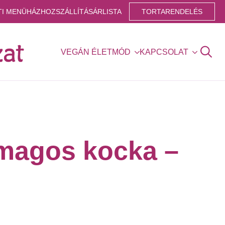
TI MENÜ
HÁZHOZSZÁLLÍTÁS
ÁRLISTA
TORTARENDELÉS
VEGÁN ÉLETMÓD
KAPCSOLAT
Search
for:
magos kocka –