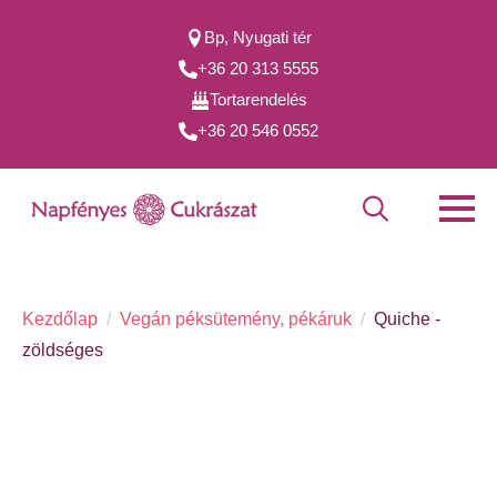
Bp, Nyugati tér
+36 20 313 5555
Tortarendelés
+36 20 546 0552
Search
for:
Kezdőlap
Vegán péksütemény, pékáruk
Quiche -
zöldséges