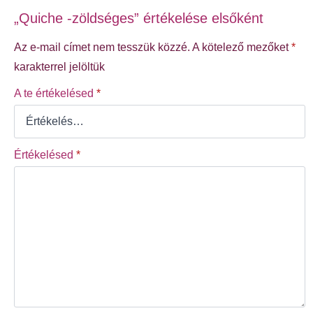
„Quiche -zöldséges” értékelése elsőként
Az e-mail címet nem tesszük közzé.
A kötelező mezőket
*
karakterrel jelöltük
A te értékelésed
*
Értékelésed
*