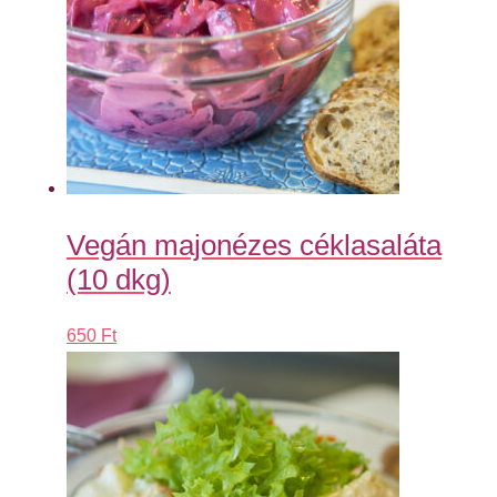
Vegán majonézes céklasaláta
(10 dkg)
650
Ft