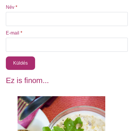
Név
*
E-mail
*
Ez is finom...