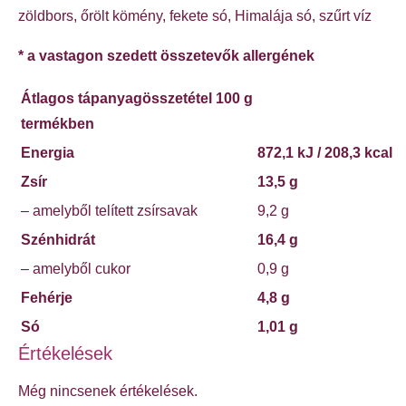
zöldbors, őrölt kömény, fekete só, Himalája só, szűrt víz
* a vastagon szedett összetevők allergének
Átlagos tápanyagösszetétel 100 g
termékben
Energia
872,1
kJ / 208,3 kcal
Zsír
13,5 g
– amelyből telített zsírsavak
9,2 g
Szénhidrát
16,4 g
– amelyből cukor
0,9 g
Fehérje
4,8 g
Só
1,01 g
Értékelések
Még nincsenek értékelések.