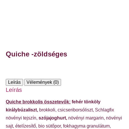
Quiche -zöldséges
Leírás
Vélemények (0)
Leírás
Quiche brokkolis összetevők:
fehér tönköly
királybúzaliszt,
brokkoli, csicseriborsóliszt, Schlagfix
növényi tejszín,
szójajoghurt,
növényi margarin, növényi
sajt, ételízesítő, bio sütőpor, fokhagyma granulátum,