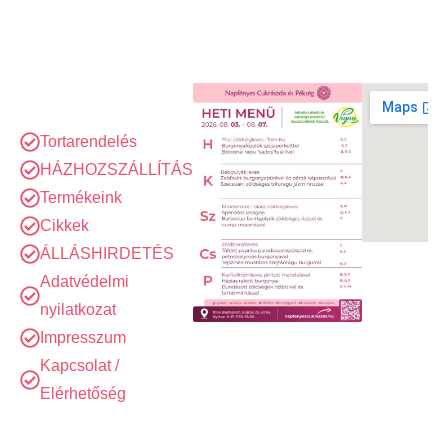
Tortarendelés
HÁZHOZSZÁLLÍTÁS
Termékeink
Cikkek
ÁLLÁSHIRDETÉS
Adatvédelmi
nyilatkozat
Impresszum
Kapcsolat /
Elérhetőség