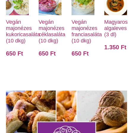
Vegán
Vegán
Vegán
Magyaros
majonézes
majonézes
majonézes
algaleves
kukoricasaláta
céklasaláta
franciasaláta
(3 dl)
(10 dkg)
(10 dkg)
(10 dkg)
1.350
Ft
650
Ft
650
Ft
650
Ft