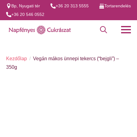
Bp, Nyugati tér
+36 20 313 5555
Tortarendelés
+36 20 546 0552
Search
for:
Kezdőlap
Vegán mákos ünnepi tekercs (“bejgli”) –
350g