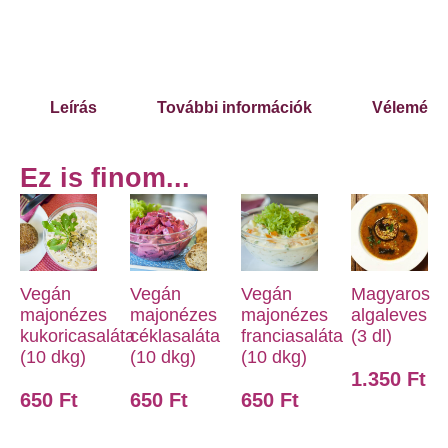
Leírás
További információk
Véleménye
Ez is finom...
Vegán
Vegán
Vegán
Magyaros
majonézes
majonézes
majonézes
algaleves
kukoricasaláta
céklasaláta
franciasaláta
(3 dl)
(10 dkg)
(10 dkg)
(10 dkg)
1.350
Ft
650
Ft
650
Ft
650
Ft