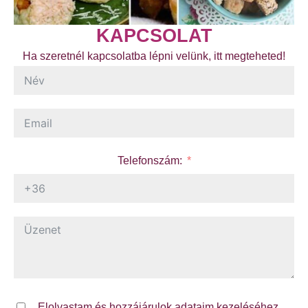
KAPCSOLAT
Ha szeretnél kapcsolatba lépni velünk, itt megteheted!
Telefonszám:
Elolvastam és hozzájárulok adataim kezeléséhez.