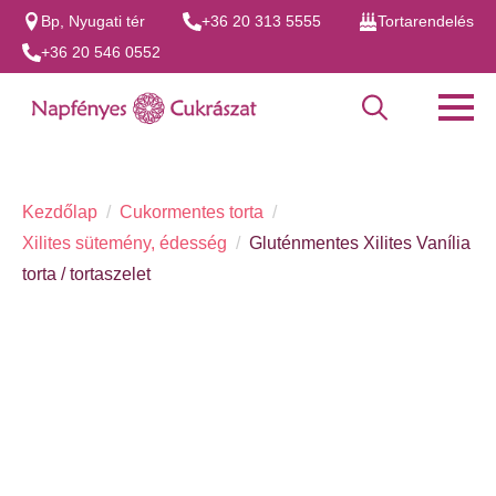
Bp, Nyugati tér
+36 20 313 5555
Tortarendelés
+36 20 546 0552
Search
for:
Kezdőlap
Cukormentes torta
Xilites sütemény, édesség
Gluténmentes Xilites Vanília
torta / tortaszelet