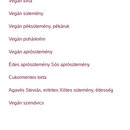
Vegán torta
Vegán sütemény
Vegán péksütemény, pékáruk
Vegán pohárkrém
Vegán aprósütemény
Édes aprósütemény
Sós aprósütemény
Cukormentes torta
Agavés
Steviás, eritrites
Xilites sütemény, édesség
Vegán szendvics