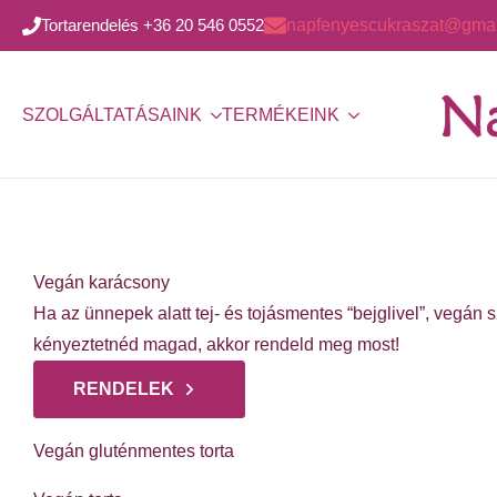
Tortarendelés +36 20 546 0552
napfenyescukraszat@gmai
SZOLGÁLTATÁSAINK
TERMÉKEINK
Vegán karácsony
Ha az ünnepek alatt tej- és tojásmentes “bejglivel”, vegán 
kényeztetnéd magad, akkor rendeld meg most!
RENDELEK
Vegán gluténmentes torta