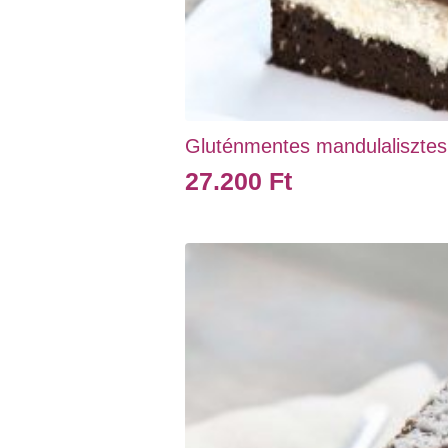
Gluténmentes mandulalisztes X
27.200
Ft
Ennek
a
terméknek
több
variációja
van.
A
változatok
a