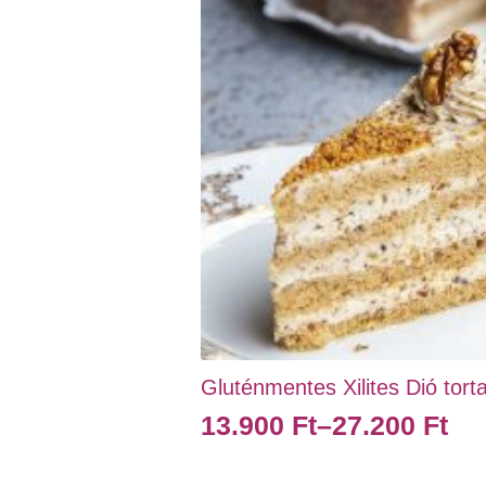
termékoldalon
választhatók
ki
Gluténmentes Xilites Dió torta
13.900
Ft
–
27.200
Ft
Ártartomány:
13.900 Ft
Ennek