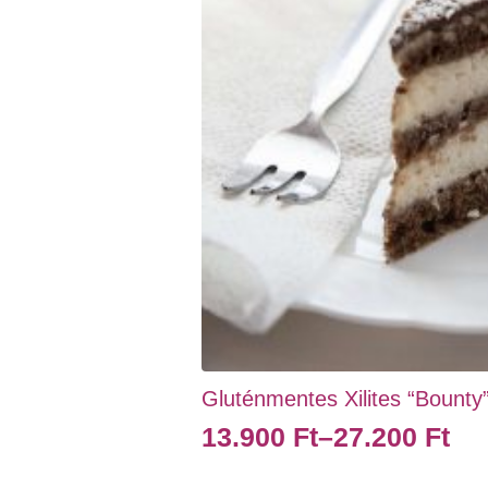
termékoldalon
választhatók
ki
Gluténmentes Xilites “Bounty” 
13.900
Ft
–
27.200
Ft
Ártartomány:
13.900 Ft
Ennek