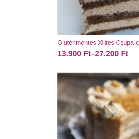
Gluténmentes Xilites Csupa-cso
13.900
Ft
–
27.200
Ft
Ártartomány:
13.900 Ft
Ennek
-
a
terméknek
27.200 Ft
több
variációja
van.
A
változatok
a