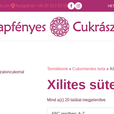
l.com
Nyugati tér +36 20 313 55 55
HE
Termékeink
»
Cukormentes torta
»
Xi
szaloncukorral
Xilites sü
Mind a(z) 20 találat megjelenítve