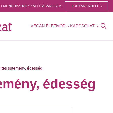
TI MENÜ
HÁZHOZSZÁLLÍTÁS
ÁRLISTA
TORTARENDELÉS
VEGÁN ÉLETMÓD
KAPCSOLAT
Search
for:
lites sütemény, édesség
temény, édesség