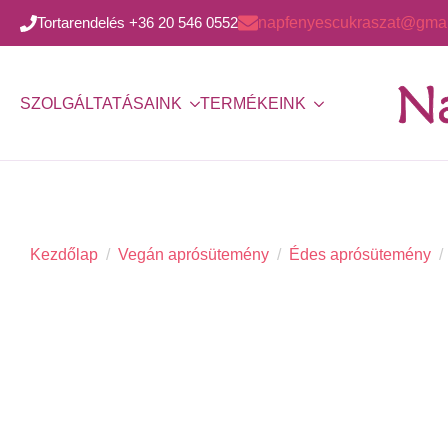
Tortarendelés +36 20 546 0552
napfenyescukraszat@gmai
SZOLGÁLTATÁSAINK
TERMÉKEINK
Kezdőlap
Vegán aprósütemény
Édes aprósütemény