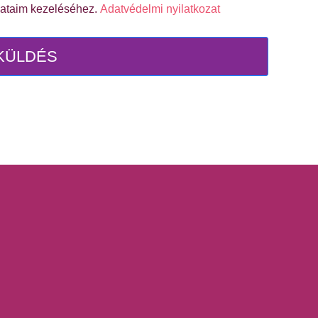
dataim kezeléséhez.
Adatvédelmi nyilatkozat
KÜLDÉS