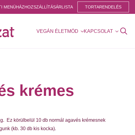
TI MENÜ
HÁZHOZSZÁLLÍTÁS
ÁRLISTA
TORTARENDELÉS
VEGÁN ÉLETMÓD
KAPCSOLAT
Search
for:
vés krémes
kg. Ez körülbelül 10 db normál agavés krémesnek
gunk (kb. 30 db kis kocka).