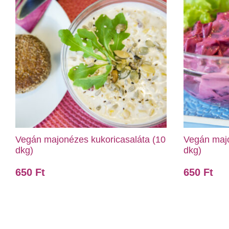
Vegán majonézes kukoricasaláta (10
Vegán majo
dkg)
dkg)
650
Ft
650
Ft