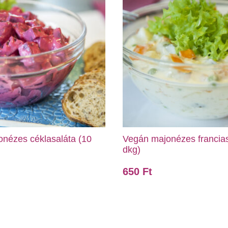
nézes céklasaláta (10
Vegán majonézes francias
dkg)
650
Ft