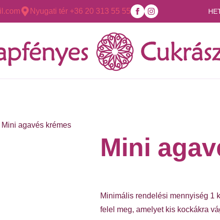
l.com
Nyugati tér +36 20 313 55 55
HE
Mini agavés krémes
Mini aga
Minimális rendelési mennyiség 1 
felel meg, amelyet kis kockákra vá