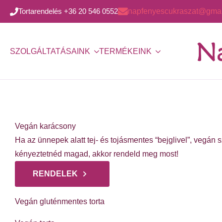
Tortarendelés +36 20 546 0552
napfenyescukraszat@gmai
SZOLGÁLTATÁSAINK
TERMÉKEINK
Vegán karácsony
Ha az ünnepek alatt tej- és tojásmentes “bejglivel”, vegán 
kényeztetnéd magad, akkor rendeld meg most!
RENDELEK
Vegán gluténmentes torta