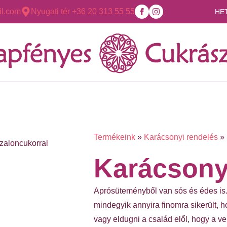
l.com
Nyugati tér +36 20 313 55 55
HE
Termékeink
»
Karácsonyi rendelés
»
szaloncukorral
Karácsony
Aprósüteményből van sós és édes is.
mindegyik annyira finomra sikerült,
vagy eldugni a család elől, hogy a 