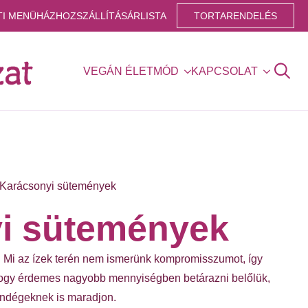
TI MENÜ
HÁZHOZSZÁLLÍTÁS
ÁRLISTA
TORTARENDELÉS
VEGÁN ÉLETMÓD
KAPCSOLAT
Search
for:
Karácsonyi sütemények
i sütemények
 Mi az ízek terén nem ismerünk kompromisszumot, így
 hogy érdemes nagyobb mennyiségben betárazni belőlük,
vendégeknek is maradjon.