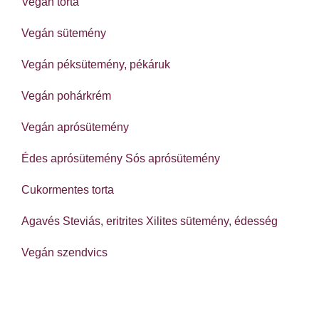
Vegán torta
Vegán sütemény
Vegán péksütemény, pékáruk
Vegán pohárkrém
Vegán aprósütemény
Édes aprósütemény
Sós aprósütemény
Cukormentes torta
Agavés
Steviás, eritrites
Xilites sütemény, édesség
Vegán szendvics