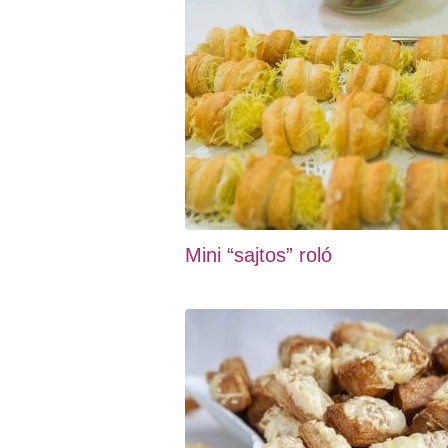
Mini “sajtos” roló